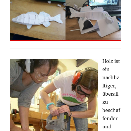
Holz ist
ein
nachha
ltiger,
überall
zu
beschaf
fender
und