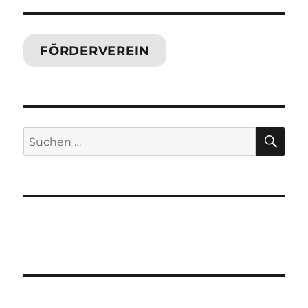
FÖRDERVEREIN
SU
Suchen
nach: