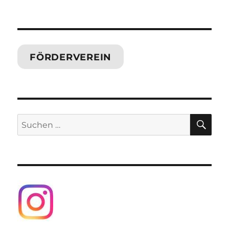
FÖRDERVEREIN
SU
Suchen
nach: