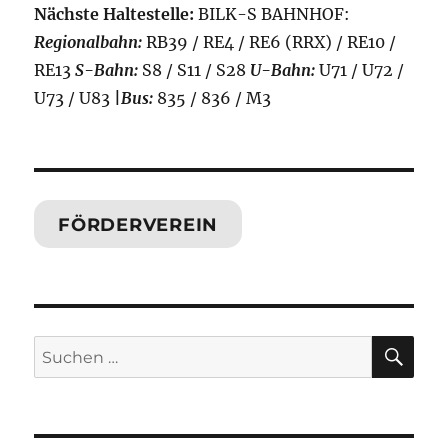
Nächste Haltestelle:
BILK-S BAHNHOF:
Regionalbahn:
RB39 / RE4 / RE6 (RRX) / RE10 /
RE13
S-Bahn:
S8 / S11 / S28
U-Bahn:
U71 / U72 /
U73 / U83
|
Bus:
835 / 836 / M3
FÖRDERVEREIN
SU
Suchen
nach: