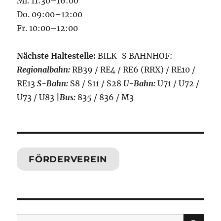
Mi. 11:30–16:00
Do. 09:00–12:00
Fr. 10:00–12:00
Nächste Haltestelle:
BILK-S BAHNHOF:
Regionalbahn:
RB39 / RE4 / RE6 (RRX) / RE10 /
RE13
S-Bahn:
S8 / S11 / S28
U-Bahn:
U71 / U72 /
U73 / U83
|
Bus:
835 / 836 / M3
FÖRDERVEREIN
SU
Suchen