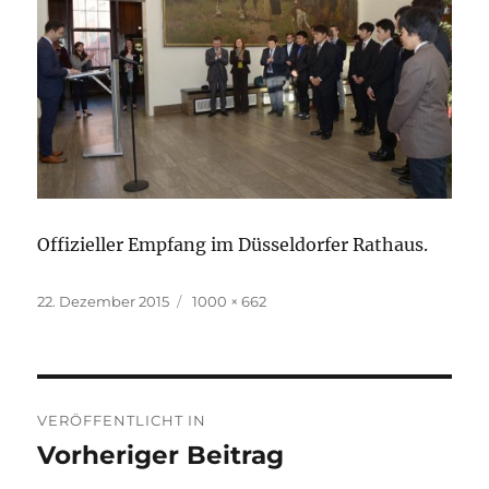
Offizieller Empfang im Düsseldorfer Rathaus.
Veröffentlicht
Originalgröße
22. Dezember 2015
1000 × 662
am
Beitragsnavigation
VERÖFFENTLICHT IN
Vorheriger Beitrag