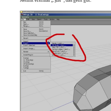
Nehmt erstmal „.3ds“, das geht gut.