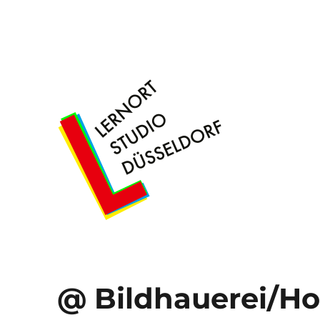
– Freiraum für künstlerisches Arbeiten
Lernort Studio Düsseldor
@ Bildhauerei/Ho