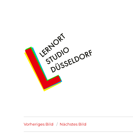
– Freiraum für künstlerisches Arbeiten
Lernort Studio Düsseldor
Vorheriges Bild
Nächstes Bild