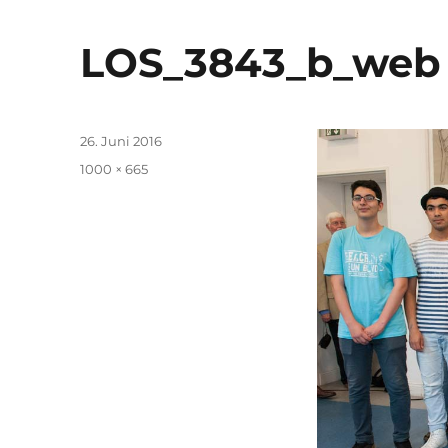
LOS_3843_b_web
Veröffentlicht
26. Juni 2016
am
Originalgröße
1000 × 665