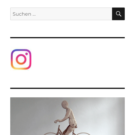
SU
Suchen
nach: