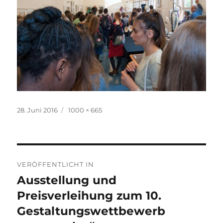
Veröffentlicht
Originalgröße
28. Juni 2016
1000 × 665
am
Beitragsnavigation
VERÖFFENTLICHT IN
Ausstellung und
Preisverleihung zum 10.
Gestaltungswettbewerb