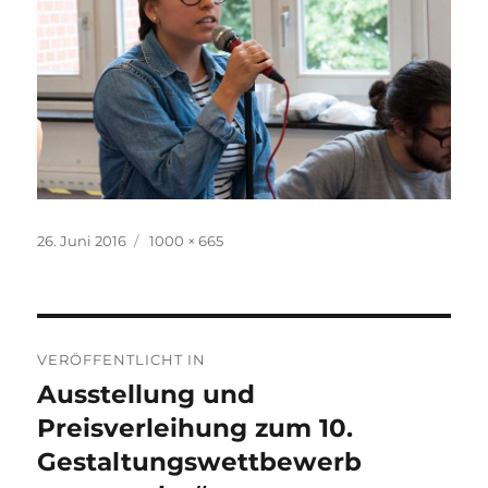
Veröffentlicht
Originalgröße
26. Juni 2016
1000 × 665
am
Beitragsnavigation
VERÖFFENTLICHT IN
Ausstellung und
Preisverleihung zum 10.
Gestaltungswettbewerb