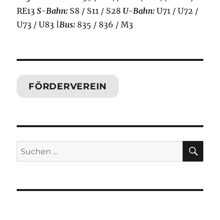
RE13
S-Bahn:
S8 / S11 / S28
U-Bahn:
U71 / U72 /
U73 / U83
|
Bus:
835 / 836 / M3
FÖRDERVEREIN
SU
Suchen
nach: