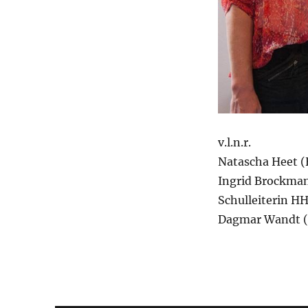
v.l.n.r.
Natascha Heet 
Ingrid Brockman
Schulleiterin H
Dagmar Wandt (L