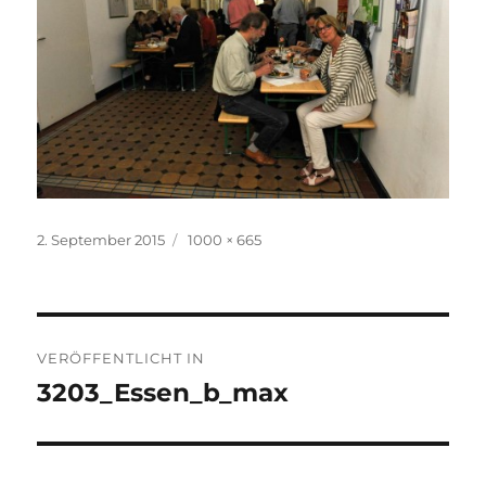
Veröffentlicht
Originalgröße
2. September 2015
1000 × 665
am
Beitragsnavigation
VERÖFFENTLICHT IN
3203_Essen_b_max