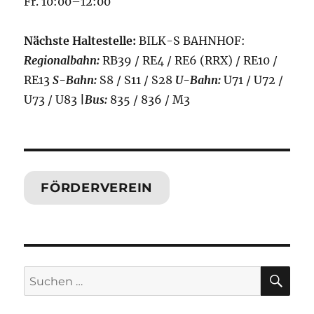
Fr. 10:00–12:00
Nächste Haltestelle:
BILK-S BAHNHOF:
Regionalbahn:
RB39 / RE4 / RE6 (RRX) / RE10 /
RE13
S-Bahn:
S8 / S11 / S28
U-Bahn:
U71 / U72 /
U73 / U83
|
Bus:
835 / 836 / M3
FÖRDERVEREIN
SU
Suchen
nach: