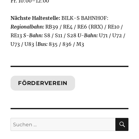
Fr. 10:00–12:00
Nächste Haltestelle:
BILK-S BAHNHOF:
Regionalbahn:
RB39 / RE4 / RE6 (RRX) / RE10 /
RE13
S-Bahn:
S8 / S11 / S28
U-Bahn:
U71 / U72 /
U73 / U83
|
Bus:
835 / 836 / M3
FÖRDERVEREIN
SU
Suchen
nach: