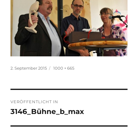
Veröffentlicht
Originalgröße
2. September 2015
1000 × 665
am
Beitragsnavigation
VERÖFFENTLICHT IN
3146_Bühne_b_max