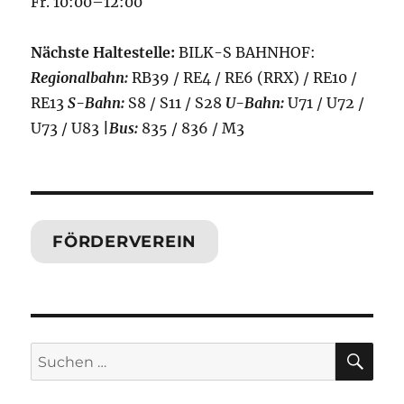
Fr. 10:00–12:00
Nächste Haltestelle:
BILK-S BAHNHOF:
Regionalbahn:
RB39 / RE4 / RE6 (RRX) / RE10 /
RE13
S-Bahn:
S8 / S11 / S28
U-Bahn:
U71 / U72 /
U73 / U83
|
Bus:
835 / 836 / M3
FÖRDERVEREIN
SU
Suchen
nach: