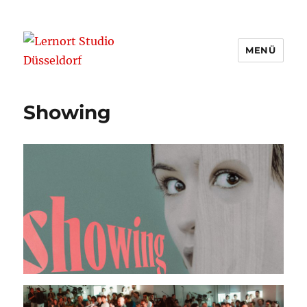
MENÜ
Lernort Studio Düsseldorf
Showing