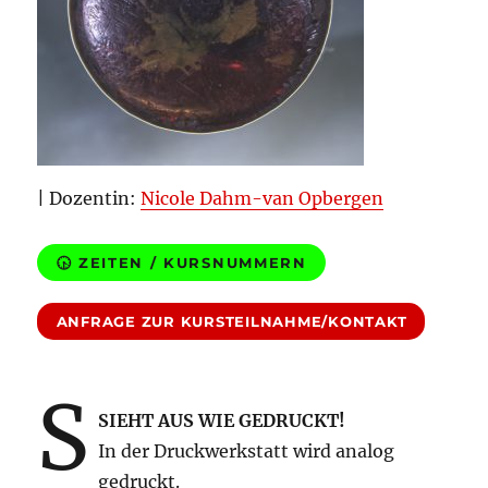
| Dozentin:
Nicole Dahm-van Opbergen
🕟 ZEITEN / KURSNUMMERN
ANFRAGE ZUR KURSTEILNAHME/KONTAKT
S
SIEHT AUS WIE GEDRUCKT!
In der Druckwerkstatt wird analog
gedruckt.