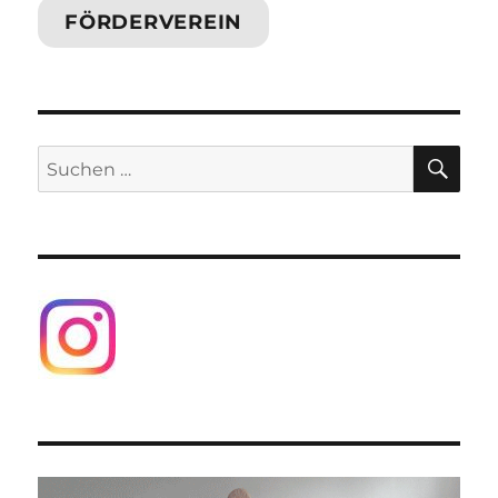
FÖRDERVEREIN
SU
Suchen
nach: